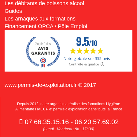
Les débitants de boissons alcool
Guides
Les arnaques aux formations
Financement OPCA / Pôle Emploi
www.permis-de-exploitation.fr © 2017
Depuis 2012, notre organisme réalise des formations Hygiène
Alimentaire HACCP et permis d'exploitation dans toute la France
07.66.35.15.16 - 06.20.57.69.02
(Lundi - Vendredi : 9h - 17h30)