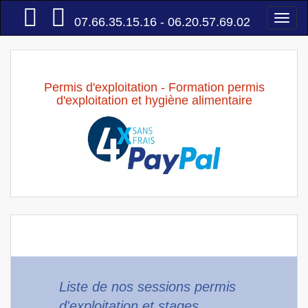
Accueil
Togg
07.66.35.15.16 - 06.20.57.69.02
navi
Permis d'exploitation - Formation permis
d'exploitation et hygiène alimentaire
Liste de nos sessions permis
d'exploitation et stages