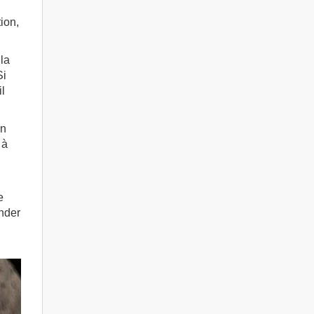
ion,
 la
Si
l
un
 à
e
ander