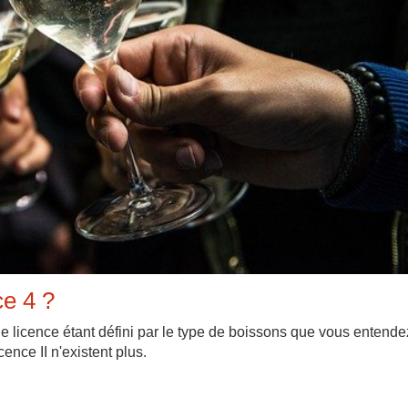
e 4 ?
e de licence étant défini par le type de boissons que vous entende
cence II n'existent plus.