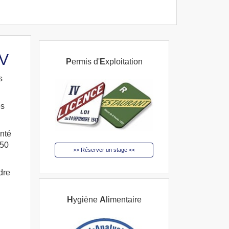
IV
P
ermis d'
E
xploitation
s
es
anté
450
>> Réserver un stage <<
dre
H
ygiène
A
limentaire