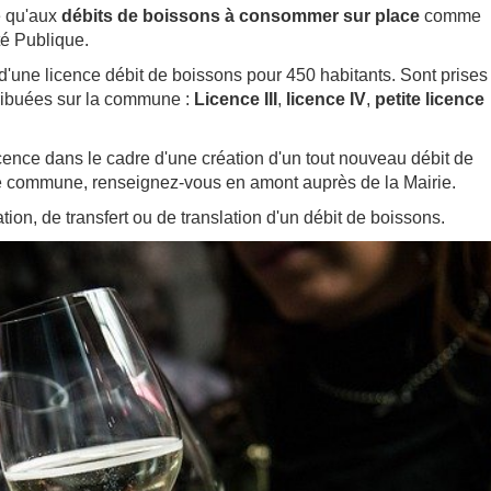
e qu'aux
débits de boissons à consommer sur place
comme
té Publique.
 d'une licence débit de boissons pour 450 habitants. Sont prises
tribuées sur la commune :
Licence III
,
licence IV
,
petite licence
icence dans le cadre d'une création d'un tout nouveau débit de
otre commune, renseignez-vous en amont auprès de la Mairie.
ion, de transfert ou de translation d'un débit de boissons.