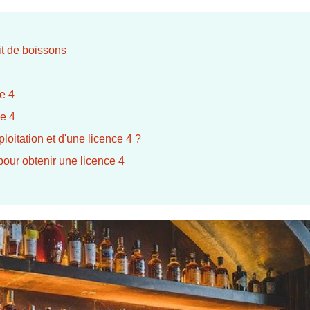
it de boissons
e 4
ce 4
loitation et d'une licence 4 ?
pour obtenir une licence 4