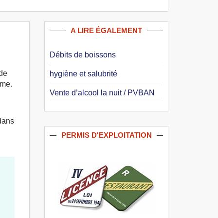
A LIRE ÉGALEMENT
Débits de boissons
 de
hygiène et salubrité
sme.
Vente d’alcool la nuit / PVBAN
 dans
P
ERMIS D'
E
XPLOITATION