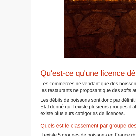
Qu'est-ce qu'une licence dé
Les commerces ne vendant que des boissons 
les restaurants ne proposant que des softs 
Les débits de boissons sont donc par défini
Etat donné qu'il existe plusieurs groupes d'a
existe plusieurs catégories de licences.
Quels est le classement par groupe des
Il existe 5 groupes de boissons en France rép