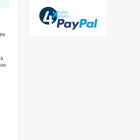
tre
 à
ire