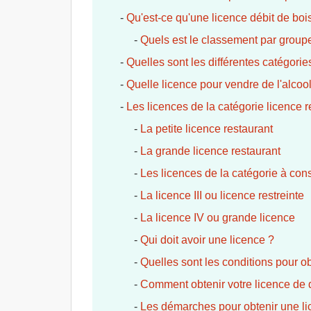
-
Qu'est-ce qu'une licence débit de boi
-
Quels est le classement par group
-
Quelles sont les différentes catégori
-
Quelle licence pour vendre de l'alcool
-
Les licences de la catégorie licence r
-
La petite licence restaurant
-
La grande licence restaurant
-
Les licences de la catégorie à co
-
La licence III ou licence restreinte
-
La licence IV ou grande licence
-
Qui doit avoir une licence ?
-
Quelles sont les conditions pour ob
-
Comment obtenir votre licence de 
-
Les démarches pour obtenir une li