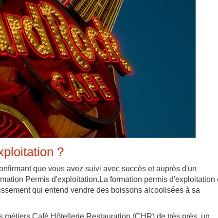
ploitation ?
 confirmant que vous avez suivi avec succès et auprès d'un
rmation Permis d'exploitation.La formation permis d'exploitation 
blissement qui entend vendre des boissons alcoolisées à sa
les métiers Café Hôtellerie Restauration (CHR) de très près, un