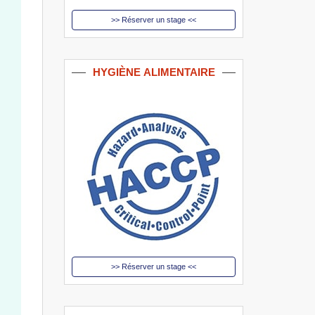
>> Réserver un stage <<
H
YGIÈNE
A
LIMENTAIRE
>> Réserver un stage <<