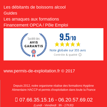
Les débitants de boissons alcool
Guides
Les arnaques aux formations
Financement OPCA / Pôle Emploi
www.permis-de-exploitation.fr © 2017
Depuis 2012, notre organisme réalise des formations Hygiène
Alimentaire HACCP et permis d'exploitation dans toute la France
07.66.35.15.16 - 06.20.57.69.02
(Lundi - Vendredi : 9h - 17h30)