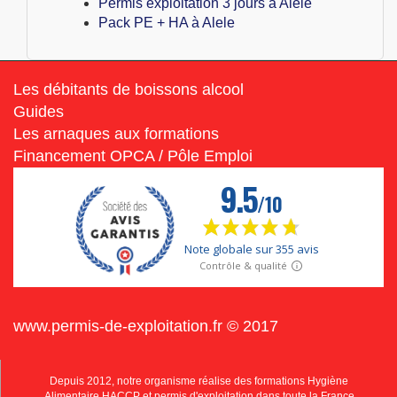
Permis exploitation 3 jours à Alele
Pack PE + HA à Alele
Les débitants de boissons alcool
Guides
Les arnaques aux formations
Financement OPCA / Pôle Emploi
www.permis-de-exploitation.fr © 2017
Depuis 2012, notre organisme réalise des formations Hygiène
Alimentaire HACCP et permis d'exploitation dans toute la France