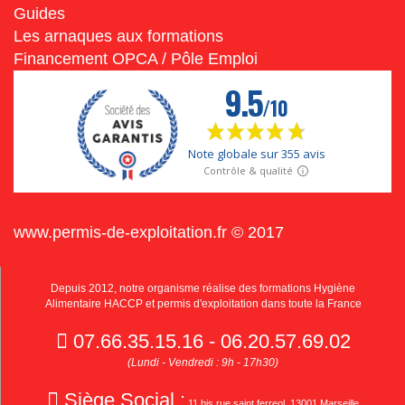
Guides
Les arnaques aux formations
Financement OPCA / Pôle Emploi
www.permis-de-exploitation.fr © 2017
Depuis 2012, notre organisme réalise des formations Hygiène
Alimentaire HACCP et permis d'exploitation dans toute la France
07.66.35.15.16 - 06.20.57.69.02
(Lundi - Vendredi : 9h - 17h30)
Siège Social :
11 bis rue saint ferreol, 13001 Marseille