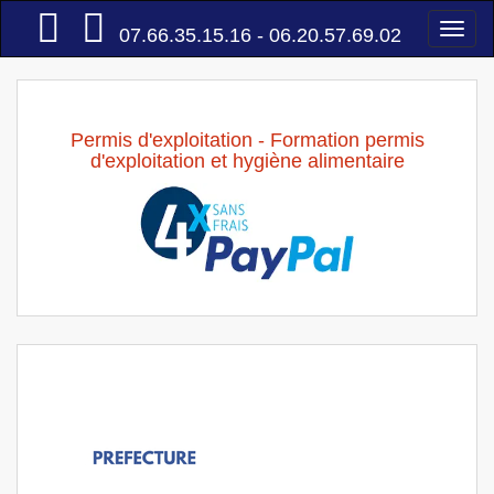
Accueil
Togg
07.66.35.15.16 - 06.20.57.69.02
navi
Permis d'exploitation - Formation permis
d'exploitation et hygiène alimentaire