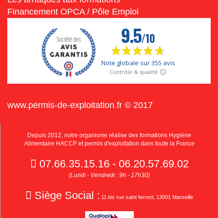
Financement OPCA / Pôle Emploi
www.permis-de-exploitation.fr © 2017
Depuis 2012, notre organisme réalise des formations Hygiène
Alimentaire HACCP et permis d'exploitation dans toute la France
07.66.35.15.16 - 06.20.57.69.02
(Lundi - Vendredi : 9h - 17h30)
Siège Social :
11 bis rue saint ferreol, 13001 Marseille