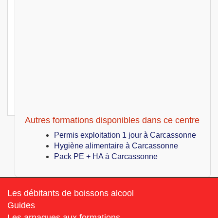
Carcassonne (11)
499
€
Lun 05 Juillet au Mer 07 Juillet 2027
Permis exploitation 3 jours
Carcassonne (11)
499
€
Lun 12 Juillet au Mer 14 Juillet 2027
Permis exploitation 3 jours
Carcassonne (11)
499
€
Lun 19 Juillet au Mer 21 Juillet 2027
Permis exploitation 3 jours
Autres formations disponibles dans ce centre
Permis exploitation 1 jour à Carcassonne
Hygiène alimentaire à Carcassonne
Pack PE + HA à Carcassonne
Les débitants de boissons alcool
Guides
Les arnaques aux formations