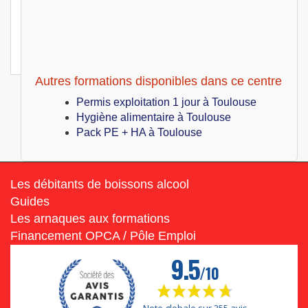
Toulouse (31)
499
€
Lun 19 Juillet au Mer 21 Juillet 2027
Permis exploitation 3 jours
Autres formations disponibles dans ce centre
Permis exploitation 1 jour à Toulouse
Hygiène alimentaire à Toulouse
Pack PE + HA à Toulouse
Les débitants de boissons alcool
Guides
Les arnaques aux formations
Financement OPCA / Pôle Emploi