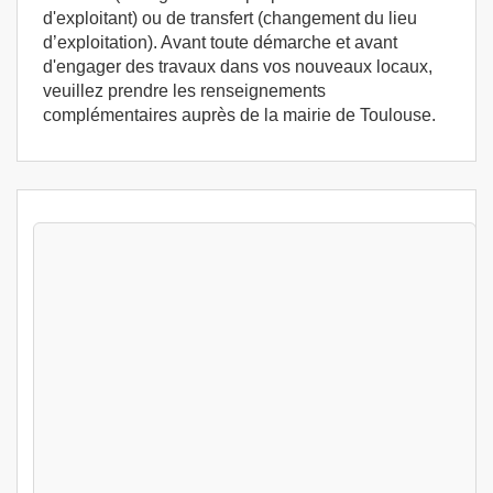
d'exploitant) ou de transfert (changement du lieu
d’exploitation). Avant toute démarche et avant
d'engager des travaux dans vos nouveaux locaux,
veuillez prendre les renseignements
complémentaires auprès de la mairie de Toulouse.
Stages Permis exploitation 3 jours Toulouse
(31670) - Stage d'exploitation France
Toulouse (31)
499
€
Lun 10 Aout au Mer 12 Aout 2026
Permis exploitation 3 jours
Toulouse (31)
499
€
Lun 17 Aout au Mer 19 Aout 2026
Permis exploitation 3 jours