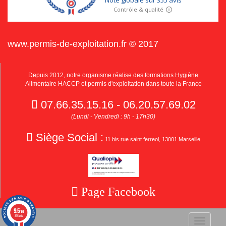
www.permis-de-exploitation.fr © 2017
Depuis 2012, notre organisme réalise des formations Hygiène
Alimentaire HACCP et permis d'exploitation dans toute la France
07.66.35.15.16 - 06.20.57.69.02
(Lundi - Vendredi : 9h - 17h30)
Siège Social :
11 bis rue saint ferreol, 13001 Marseille
Page Facebook
9.5
/10
355 avis
Toggle