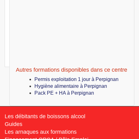
499
€
Lun 05 Juillet au Mer 07 Juillet 2027
Permis exploitation 3 jours
Perpignan (66)
499
€
Lun 12 Juillet au Mer 14 Juillet 2027
Permis exploitation 3 jours
Perpignan (66)
499
€
Lun 19 Juillet au Mer 21 Juillet 2027
Permis exploitation 3 jours
Autres formations disponibles dans ce centre
Permis exploitation 1 jour à Perpignan
Hygiène alimentaire à Perpignan
Pack PE + HA à Perpignan
Les débitants de boissons alcool
Guides
Les arnaques aux formations