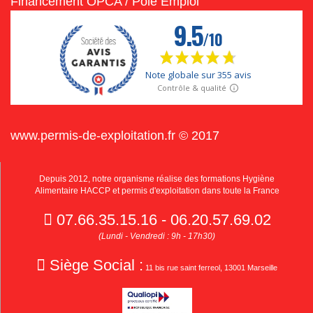
Financement OPCA / Pôle Emploi
www.permis-de-exploitation.fr © 2017
Depuis 2012, notre organisme réalise des formations Hygiène
Alimentaire HACCP et permis d'exploitation dans toute la France
07.66.35.15.16 - 06.20.57.69.02
(Lundi - Vendredi : 9h - 17h30)
Siège Social :
11 bis rue saint ferreol, 13001 Marseille