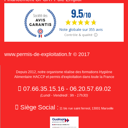
www.permis-de-exploitation.fr © 2017
Depuis 2012, notre organisme réalise des formations Hygiène
Alimentaire HACCP et permis d'exploitation dans toute la France
07.66.35.15.16 - 06.20.57.69.02
(Lundi - Vendredi : 9h - 17h30)
Siège Social :
11 bis rue saint ferreol, 13001 Marseille