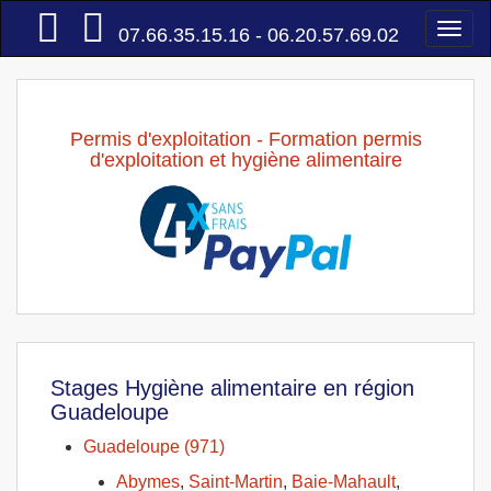
Accueil
Togg
07.66.35.15.16 - 06.20.57.69.02
navi
Permis d'exploitation - Formation permis
d'exploitation et hygiène alimentaire
Stages Hygiène alimentaire en région
Guadeloupe
Guadeloupe (971)
Abymes
,
Saint-Martin
,
Baie-Mahault
,