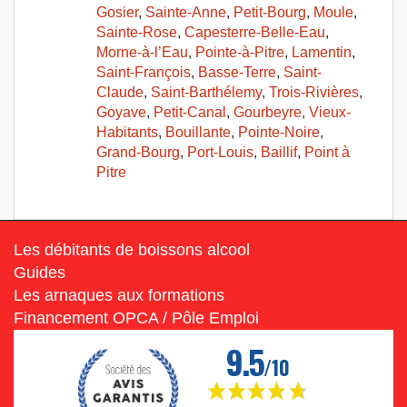
Gosier
,
Sainte-Anne
,
Petit-Bourg
,
Moule
,
Sainte-Rose
,
Capesterre-Belle-Eau
,
Morne-à-l’Eau
,
Pointe-à-Pitre
,
Lamentin
,
Saint-François
,
Basse-Terre
,
Saint-
Claude
,
Saint-Barthélemy
,
Trois-Rivières
,
Goyave
,
Petit-Canal
,
Gourbeyre
,
Vieux-
Habitants
,
Bouillante
,
Pointe-Noire
,
Grand-Bourg
,
Port-Louis
,
Baillif
,
Point à
Pitre
Les débitants de boissons alcool
Guides
Les arnaques aux formations
Financement OPCA / Pôle Emploi