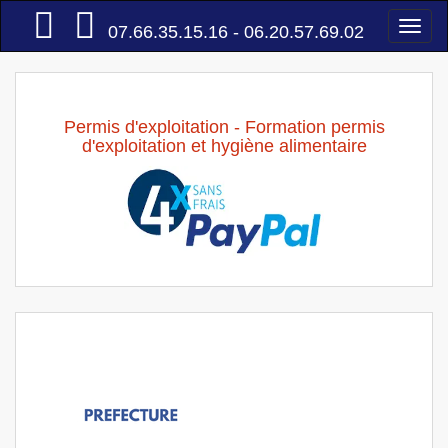
Accueil
Togg
07.66.35.15.16 - 06.20.57.69.02
navi
Permis d'exploitation - Formation permis
d'exploitation et hygiène alimentaire