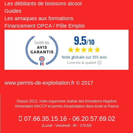
Les débitants de boissons alcool
Guides
Les arnaques aux formations
Financement OPCA / Pôle Emploi
www.permis-de-exploitation.fr © 2017
Depuis 2012, notre organisme réalise des formations Hygiène
Alimentaire HACCP et permis d'exploitation dans toute la France
07.66.35.15.16 - 06.20.57.69.02
(Lundi - Vendredi : 9h - 17h30)