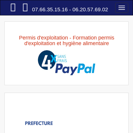
Accueil
Togg
07.66.35.15.16 - 06.20.57.69.02
navi
Permis d'exploitation - Formation permis
d'exploitation et hygiène alimentaire