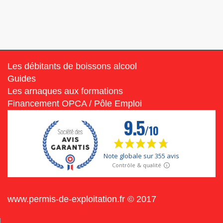
Les débitants de boissons alcool
Guides
Les arnaques aux formations
Financement OPCA / Pôle Emploi
www.permis-de-exploitation.fr © 2017