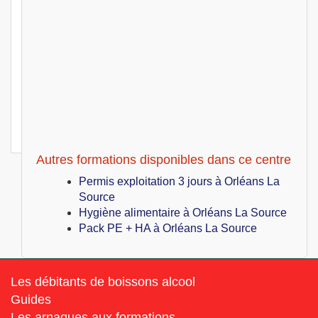
349
€
Lun 25 Janvier au Lun 25 Janvier 2027
Permis exploitation 1 jour
Orléans La Source (45)
349
€
Lun 01 Février au Lun 01 Février 2027
Permis exploitation 1 jour
Orléans La Source (45)
349
€
Lun 01 Février au Lun 01 Février 2027
Permis exploitation 1 jour
Autres formations disponibles dans ce centre
Permis exploitation 3 jours à Orléans La
Source
Hygiène alimentaire à Orléans La Source
Pack PE + HA à Orléans La Source
Les débitants de boissons alcool
Guides
Les arnaques aux formations