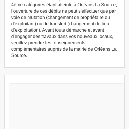
4ème catégories étant atteinte à Orléans La Source,
l'ouverture de ces débits ne peut s'effectuer que par
voie de mutation (changement de propriétaire ou
d'exploitant) ou de transfert (changement du lieu
d’exploitation). Avant toute démarche et avant
d'engager des travaux dans vos nouveaux locaux,
veuillez prendre les renseignements
complémentaires auprès de la mairie de Orléans La
Source.
Stages Permis exploitation 1 jour Orléans La
Source (45100) - Formation permis
d'exploitation - Formation HACCP
Orléans La Source (45)
349
€