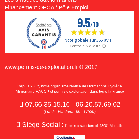
Financement OPCA / Pôle Emploi
www.permis-de-exploitation.fr © 2017
Depuis 2012, notre organisme réalise des formations Hygiène
Alimentaire HACCP et permis d'exploitation dans toute la France
07.66.35.15.16 - 06.20.57.69.02
(Lundi - Vendredi : 9h - 17h30)
Siège Social :
11 bis rue saint ferreol, 13001 Marseille