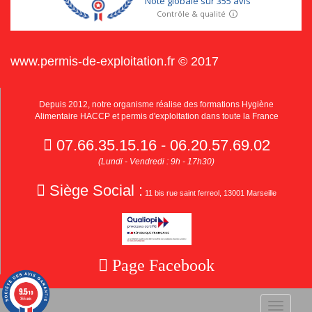
www.permis-de-exploitation.fr © 2017
Depuis 2012, notre organisme réalise des formations Hygiène
Alimentaire HACCP et permis d'exploitation dans toute la France
07.66.35.15.16 - 06.20.57.69.02
(Lundi - Vendredi : 9h - 17h30)
Siège Social :
11 bis rue saint ferreol, 13001 Marseille
Page Facebook
9.5
/10
355 avis
Toggle