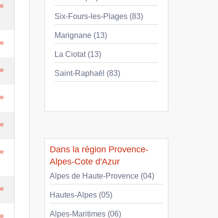
re
Six-Fours-les-Plages (83)
Marignane (13)
re
La Ciotat (13)
re
Saint-Raphaël (83)
re
re
Dans la région Provence-
re
Alpes-Cote d'Azur
Alpes de Haute-Provence (04)
re
Hautes-Alpes (05)
Alpes-Maritimes (06)
re