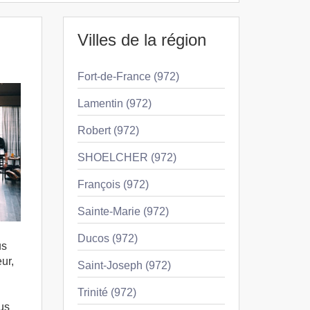
Villes de la région
Fort-de-France (972)
Lamentin (972)
Robert (972)
SHOELCHER (972)
François (972)
Sainte-Marie (972)
Ducos (972)
us
ur,
Saint-Joseph (972)
Trinité (972)
us