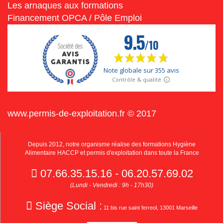
Les arnaques aux formations
Financement OPCA / Pôle Emploi
www.permis-de-exploitation.fr © 2017
Depuis 2012, notre organisme réalise des formations Hygiène
Alimentaire HACCP et permis d'exploitation dans toute la France
07.66.35.15.16 - 06.20.57.69.02
(Lundi - Vendredi : 9h - 17h30)
Siège Social :
11 bis rue saint ferreol, 13001 Marseille