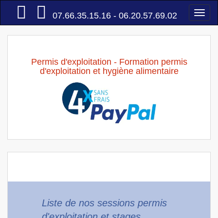
Accueil
Togg
07.66.35.15.16 - 06.20.57.69.02
navi
Permis d'exploitation - Formation permis
d'exploitation et hygiène alimentaire
Liste de nos sessions permis
d'exploitation et stages