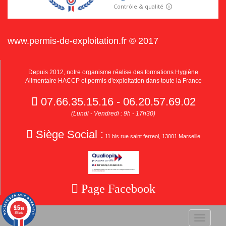
www.permis-de-exploitation.fr © 2017
Depuis 2012, notre organisme réalise des formations Hygiène
Alimentaire HACCP et permis d'exploitation dans toute la France
07.66.35.15.16 - 06.20.57.69.02
(Lundi - Vendredi : 9h - 17h30)
Siège Social :
11 bis rue saint ferreol, 13001 Marseille
Page Facebook
9.5
/10
355 avis
Toggle