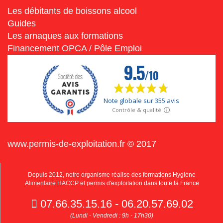
Les débitants de boissons alcool
Guides
Les arnaques aux formations
Financement OPCA / Pôle Emploi
www.permis-de-exploitation.fr © 2017
Depuis 2012, notre organisme réalise des formations Hygiène
Alimentaire HACCP et permis d'exploitation dans toute la France
07.66.35.15.16 - 06.20.57.69.02
(Lundi - Vendredi : 9h - 17h30)