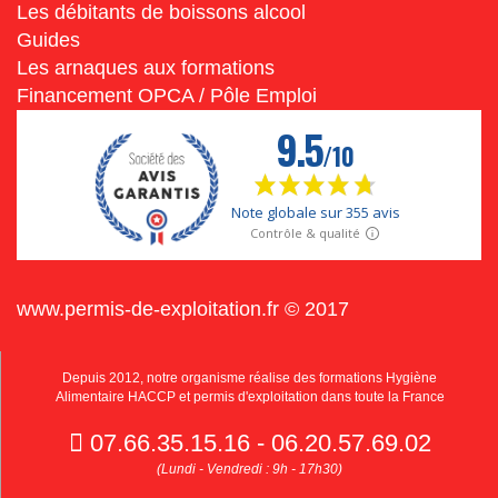
Les débitants de boissons alcool
Guides
Les arnaques aux formations
Financement OPCA / Pôle Emploi
www.permis-de-exploitation.fr © 2017
Depuis 2012, notre organisme réalise des formations Hygiène
Alimentaire HACCP et permis d'exploitation dans toute la France
07.66.35.15.16 - 06.20.57.69.02
(Lundi - Vendredi : 9h - 17h30)