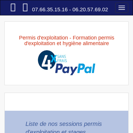
Accueil
Togg
07.66.35.15.16 - 06.20.57.69.02
navi
Permis d'exploitation - Formation permis
d'exploitation et hygiène alimentaire
Liste de nos sessions permis
d'exploitation et stages