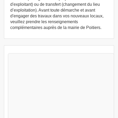
d'exploitant) ou de transfert (changement du lieu
d’exploitation). Avant toute démarche et avant
d'engager des travaux dans vos nouveaux locaux,
veuillez prendre les renseignements
complémentaires auprès de la mairie de Poitiers.
Stages Permis exploitation 3 jours Poitiers
(86000) - Formation permis d'exploitation -
Formation HACCP
Poitiers (86)
499
€
Lun 10 Aout au Mer 12 Aout 2026
Permis exploitation 3 jours
Poitiers (86)
499
€
Lun 17 Aout au Mer 19 Aout 2026
Permis exploitation 3 jours