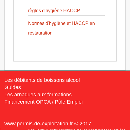
règles d'hygiène HACCP
Normes d'hygiène et HACCP en
restauration
Les débitants de boissons alcool
Guides
Les arnaques aux formations
Financement OPCA / Pôle Emploi
www.permis-de-exploitation.fr © 2017