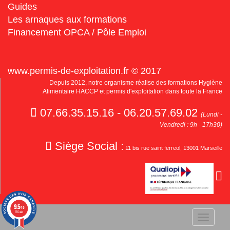
Guides
Les arnaques aux formations
Financement OPCA / Pôle Emploi
www.permis-de-exploitation.fr © 2017
Depuis 2012, notre organisme réalise des formations Hygiène
Alimentaire HACCP et permis d'exploitation dans toute la France
07.66.35.15.16 - 06.20.57.69.02
(Lundi -
Vendredi : 9h - 17h30)
Siège Social :
11 bis rue saint ferreol, 13001 Marseille
9.5
/10
355 avis
Toggle