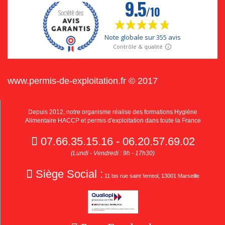
www.permis-de-exploitation.fr © 2017
Depuis 2012, notre organisme réalise des formations Hygiène
Alimentaire HACCP et permis d'exploitation dans toute la France
07.66.35.15.16 - 06.20.57.69.02
(Lundi - Vendredi : 9h - 17h30)
Siège Social :
11 bis rue saint ferreol, 13001 Marseille