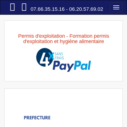
Accueil
Togg
07.66.35.15.16 - 06.20.57.69.02
navi
Permis d'exploitation - Formation permis
d'exploitation et hygiène alimentaire