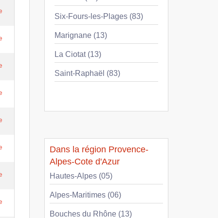
e
Six-Fours-les-Plages (83)
Marignane (13)
e
La Ciotat (13)
e
Saint-Raphaël (83)
e
e
e
Dans la région Provence-
Alpes-Cote d'Azur
e
Hautes-Alpes (05)
Alpes-Maritimes (06)
e
Bouches du Rhône (13)