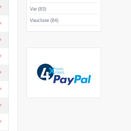
e
Var (83)
Vaucluse (84)
e
e
e
e
e
e
e