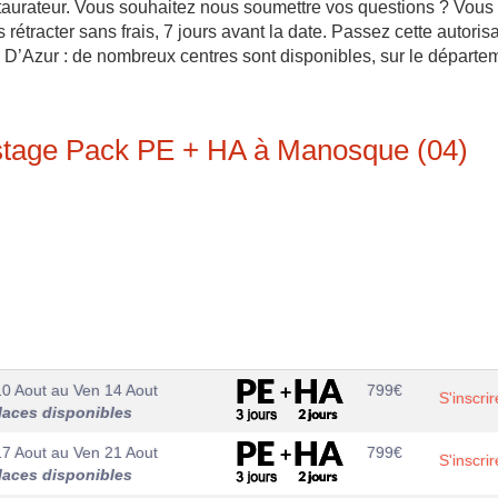
estaurateur. Vous souhaitez nous soumettre vos questions ? Vous
étracter sans frais, 7 jours avant la date. Passez cette autoris
 D’Azur : de nombreux centres sont disponibles, sur le départe
 stage Pack PE + HA à Manosque (04)
10 Aout
au
Ven 14 Aout
799
€
S'inscrir
laces disponibles
17 Aout
au
Ven 21 Aout
799
€
S'inscrir
laces disponibles