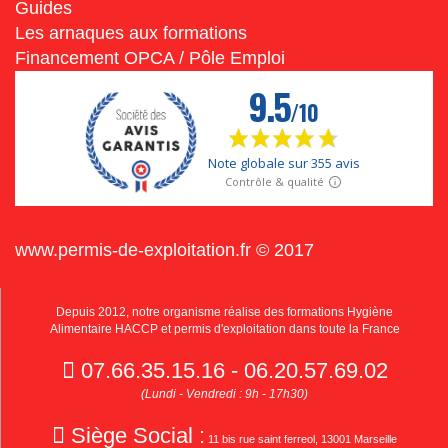
Guides
Les arnaques aux formations
Financement OPCA / Pôle Emploi
www.permis-de-exploitation.fr © 2017
Depuis 2012, notre organisme réalise des formations Hygiène
Alimentaire HACCP et permis d'exploitation dans toute la France
07.66.35.15.16 - 06.20.57.69.02
(Lundi - Vendredi : 9h - 17h30)
Siège Social :
11 bis rue saint ferreol, 13001 Marseille