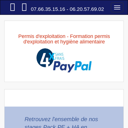
Accueil
Togg
07.66.35.15.16 - 06.20.57.69.02
navi
Permis d'exploitation - Formation permis
d'exploitation et hygiène alimentaire
Retrouvez l'ensemble de nos
stages Pack PE + HA en