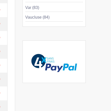
Var (83)
e
Vaucluse (84)
e
e
e
e
e
e
e