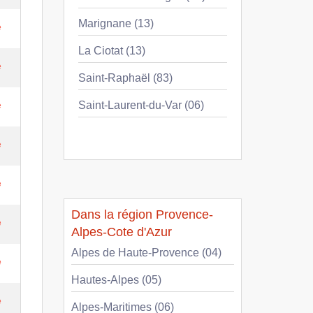
Marignane (13)
e
La Ciotat (13)
e
Saint-Raphaël (83)
e
Saint-Laurent-du-Var (06)
e
e
Dans la région Provence-
e
Alpes-Cote d'Azur
Alpes de Haute-Provence (04)
e
Hautes-Alpes (05)
e
Alpes-Maritimes (06)