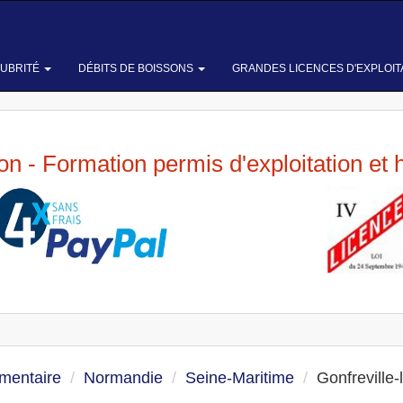
LUBRITÉ
DÉBITS DE BOISSONS
GRANDES LICENCES D'EXPLOIT
ion - Formation permis d'exploitation et 
imentaire
Normandie
Seine-Maritime
Gonfreville-