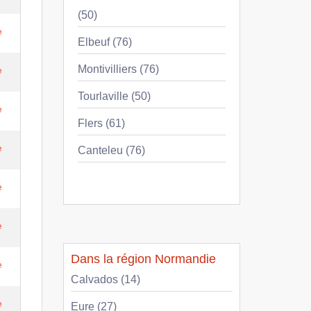
(50)
e
Elbeuf (76)
Montivilliers (76)
e
Tourlaville (50)
e
Flers (61)
e
Canteleu (76)
e
e
Dans la région Normandie
e
Calvados (14)
e
Eure (27)