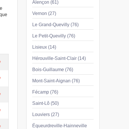
Alençon (61)
re
Vernon (27)
 que
Le Grand-Quevilly (76)
Le Petit-Quevilly (76)
Lisieux (14)
Hérouville-Saint-Clair (14)
e
Bois-Guillaume (76)
e
Mont-Saint-Aignan (76)
Fécamp (76)
e
Saint-Lô (50)
e
Louviers (27)
Équeurdreville-Hainneville
e