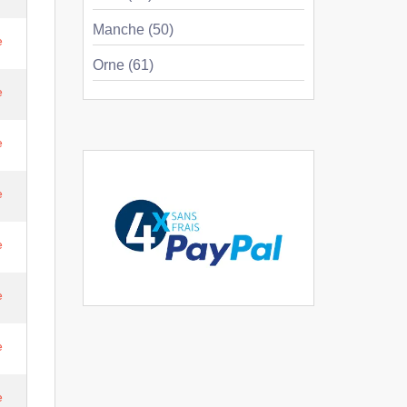
Manche (50)
e
Orne (61)
e
e
e
e
e
e
e