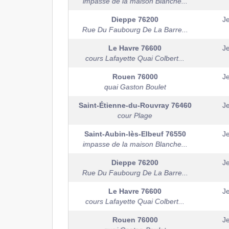
impasse de la maison Blanche...
Dieppe
76200
J
Rue Du Faubourg De La Barre...
Le Havre
76600
J
cours Lafayette Quai Colbert...
Rouen
76000
J
quai Gaston Boulet
Saint-Étienne-du-Rouvray
76460
J
cour Plage
Saint-Aubin-lès-Elbeuf
76550
J
impasse de la maison Blanche...
Dieppe
76200
J
Rue Du Faubourg De La Barre...
Le Havre
76600
J
cours Lafayette Quai Colbert...
Rouen
76000
J