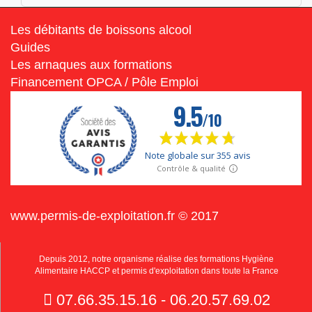
Les débitants de boissons alcool
Guides
Les arnaques aux formations
Financement OPCA / Pôle Emploi
www.permis-de-exploitation.fr © 2017
Depuis 2012, notre organisme réalise des formations Hygiène
Alimentaire HACCP et permis d'exploitation dans toute la France
07.66.35.15.16 - 06.20.57.69.02