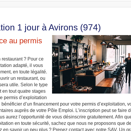
tion 1 jour à Avirons (974)
âce au permis
 restaurant ? Pour ce
tation adapté, il vous
ement, en toute légalité.
uvrir un restaurant, ou
era utile. Selon le type
 en tout quatre stages
re permis d’exploitation
z bénéficier d’un financement pour votre permis d’exploitation, 
ires auprès de votre Pôle Emploi. L’inscription peut se faire 
us aurez l’opportunité de vous désinscrire gratuitement. Afin qu
oitation en toute sécurité, sachez que nous ne proposons que d
tez en savoir un peu plus ? Prenez contact avec notre SAV. Un g