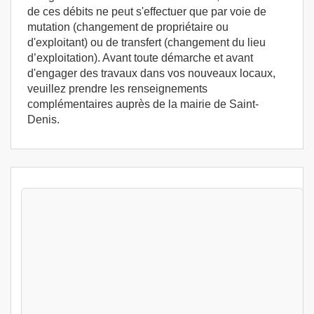
de ces débits ne peut s'effectuer que par voie de
mutation (changement de propriétaire ou
d'exploitant) ou de transfert (changement du lieu
d’exploitation). Avant toute démarche et avant
d'engager des travaux dans vos nouveaux locaux,
veuillez prendre les renseignements
complémentaires auprès de la mairie de Saint-
Denis.
Stages Hygiène alimentaire Saint-Denis
(97400) - Formation permis d'exploitation -
Formation HACCP
Saint-Denis (97)
399
€
Jeu 13 Aout au Ven 14 Aout 2026
Hygiène alimentaire