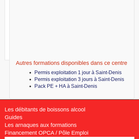
Hygiène alimentaire
Saint-Denis (97)
399
€
Jeu 01 Juillet au Ven 02 Juillet 2027
Hygiène alimentaire
Saint-Denis (97)
399
€
Jeu 08 Juillet au Ven 09 Juillet 2027
Hygiène alimentaire
Autres formations disponibles dans ce centre
Permis exploitation 1 jour à Saint-Denis
Permis exploitation 3 jours à Saint-Denis
Pack PE + HA à Saint-Denis
Les débitants de boissons alcool
Guides
Les arnaques aux formations
Financement OPCA / Pôle Emploi