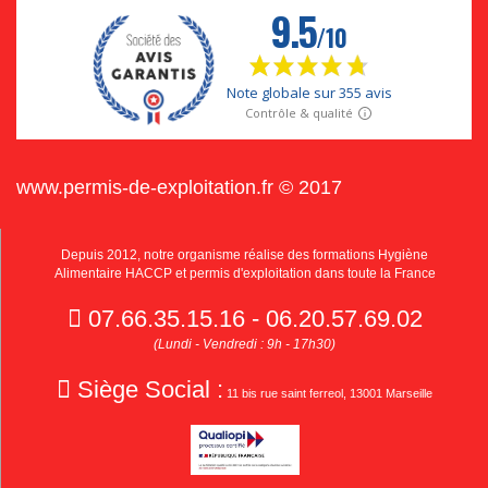
www.permis-de-exploitation.fr © 2017
Depuis 2012, notre organisme réalise des formations Hygiène
Alimentaire HACCP et permis d'exploitation dans toute la France
07.66.35.15.16 - 06.20.57.69.02
(Lundi - Vendredi : 9h - 17h30)
Siège Social :
11 bis rue saint ferreol, 13001 Marseille