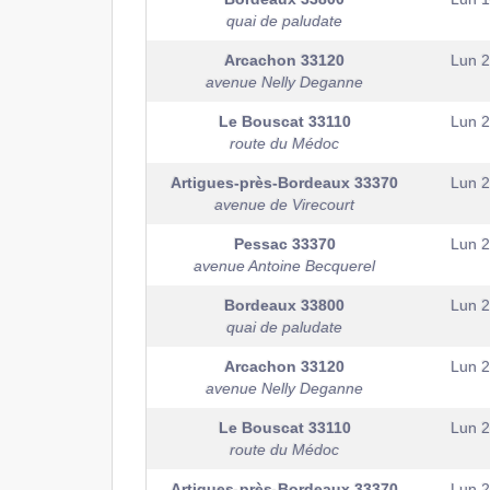
quai de paludate
Arcachon
33120
Lun 
avenue Nelly Deganne
Le Bouscat
33110
Lun 
route du Médoc
Artigues-près-Bordeaux
33370
Lun 
avenue de Virecourt
Pessac
33370
Lun 
avenue Antoine Becquerel
Bordeaux
33800
Lun 
quai de paludate
Arcachon
33120
Lun 
avenue Nelly Deganne
Le Bouscat
33110
Lun 
route du Médoc
Artigues-près-Bordeaux
33370
Lun 