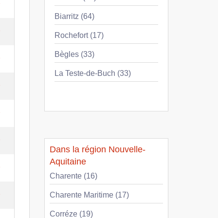
e
Biarritz (64)
e
Rochefort (17)
Bègles (33)
e
La Teste-de-Buch (33)
e
e
e
Dans la région Nouvelle-
Aquitaine
e
Charente (16)
e
Charente Maritime (17)
Corréze (19)