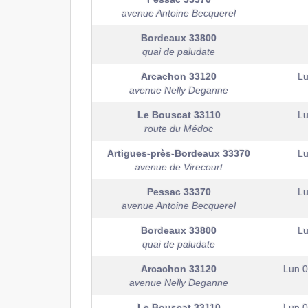
avenue Antoine Becquerel
Bordeaux
33800
quai de paludate
Arcachon
33120
Lu
avenue Nelly Deganne
Le Bouscat
33110
Lu
route du Médoc
Artigues-près-Bordeaux
33370
Lu
avenue de Virecourt
Pessac
33370
Lu
avenue Antoine Becquerel
Bordeaux
33800
Lu
quai de paludate
Arcachon
33120
Lun 
avenue Nelly Deganne
Le Bouscat
33110
Lun 