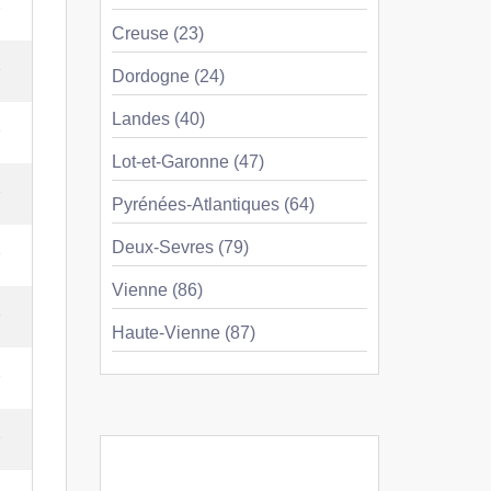
e
Creuse (23)
e
Dordogne (24)
Landes (40)
e
Lot-et-Garonne (47)
e
Pyrénées-Atlantiques (64)
Deux-Sevres (79)
e
Vienne (86)
e
Haute-Vienne (87)
e
e