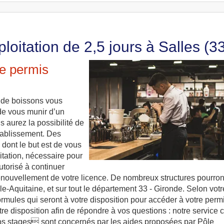
loitation de 2,5 jours à Salles (3
le permis
t de boissons vous
 de vous munir d’un
s aurez la possibilité de
établissement. Des
 dont le but est de vous
itation, nécessaire pour
utorisé à continuer
 renouvellement de votre licence. De nombreux structures pourron
e-Aquitaine, et sur tout le département 33 - Gironde. Selon votr
formules qui seront à votre disposition pour accéder à votre perm
e disposition afin de répondre à vos questions : notre service c
Nos stages sont concernés par les aides proposées par Pôle