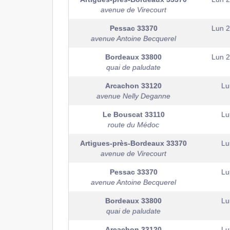
avenue de Virecourt
Pessac
33370
Lun 
avenue Antoine Becquerel
Bordeaux
33800
Lun 
quai de paludate
Arcachon
33120
Lu
avenue Nelly Deganne
Le Bouscat
33110
Lu
route du Médoc
Artigues-près-Bordeaux
33370
Lu
avenue de Virecourt
Pessac
33370
Lu
avenue Antoine Becquerel
Bordeaux
33800
Lu
quai de paludate
Arcachon
33120
Lu