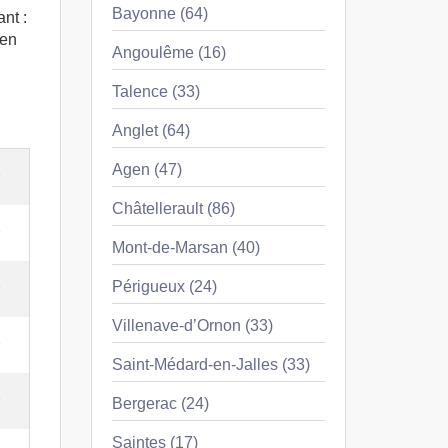
Bayonne (64)
nt :
ien
Angoulême (16)
Talence (33)
Anglet (64)
Agen (47)
e
Châtellerault (86)
e
Mont-de-Marsan (40)
e
Périgueux (24)
Villenave-d’Ornon (33)
e
Saint-Médard-en-Jalles (33)
e
Bergerac (24)
Saintes (17)