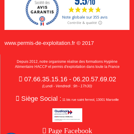
www.permis-de-exploitation.fr © 2017
Depuis 2012, notre organisme réalise des formations Hygiène
Alimentaire HACCP et permis d'exploitation dans toute la France
07.66.35.15.16 - 06.20.57.69.02
(Lundi - Vendredi : 9h - 17h30)
Siège Social :
11 bis rue saint ferreol, 13001 Marseille
Page Facebook