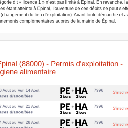
rie dit « licence 1 » n’est pas limité à Épinal. En revanche, la 
es étant atteinte à Épinal, l'ouverture de ces débits ne peut s'
ert (changement du lieu d’exploitation). Avant toute démarche et
ignements complémentaires auprès de la mairie de Épinal.
inal (88000) - Permis d'exploitation -
giene alimentaire
0 Aout
au
Ven 14 Aout
799
€
S'inscrir
aces disponibles
7 Aout
au
Ven 21 Aout
799
€
S'inscrir
aces disponibles
4 Aout
au
Ven 28 Aout
799
€
S'inscrir