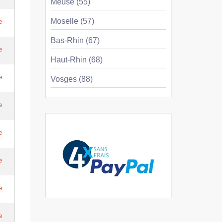
Meuse (55)
Moselle (57)
e
Bas-Rhin (67)
e
Haut-Rhin (68)
e
Vosges (88)
e
e
e
e
e