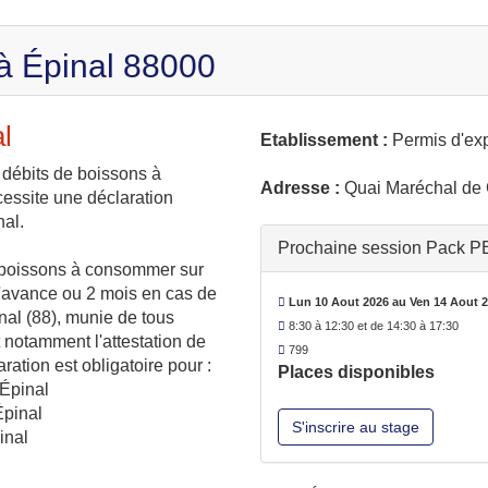
à Épinal 88000
l
Etablissement :
Permis d'exp
e débits de boissons à
Adresse :
Quai Maréchal de 
essite une déclaration
nal.
Prochaine session Pack PE
e boissons à consommer sur
 l'avance ou 2 mois en cas de
Lun 10 Aout 2026 au Ven 14 Aout 
inal (88), munie de tous
8:30 à 12:30 et de 14:30 à 17:30
t notamment l'attestation de
799
ration est obligatoire pour :
Places disponibles
 Épinal
Épinal
S'inscrire au stage
inal