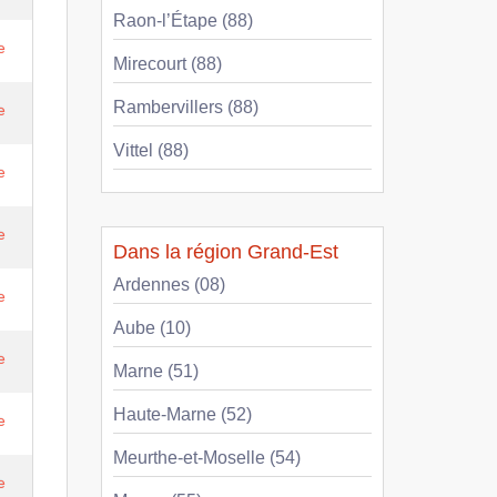
Raon-l’Étape (88)
e
Mirecourt (88)
Rambervillers (88)
e
Vittel (88)
e
e
Dans la région Grand-Est
Ardennes (08)
e
Aube (10)
e
Marne (51)
Haute-Marne (52)
e
Meurthe-et-Moselle (54)
e