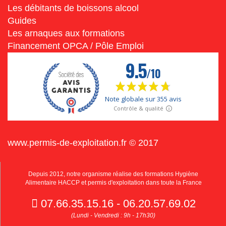
Les débitants de boissons alcool
Guides
Les arnaques aux formations
Financement OPCA / Pôle Emploi
www.permis-de-exploitation.fr © 2017
Depuis 2012, notre organisme réalise des formations Hygiène
Alimentaire HACCP et permis d'exploitation dans toute la France
07.66.35.15.16 - 06.20.57.69.02
(Lundi - Vendredi : 9h - 17h30)