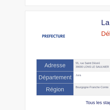
La
Déb
55, rue Saintt Désiré
Adresse
39000 LONS LE SAULNIER
Jura
Département
Bourgogne-Franche-Comte
Région
Tous les st