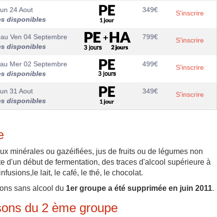
un 24 Aout
349
€
S'inscrire
es disponibles
au
Ven 04 Septembre
799
€
S'inscrire
es disponibles
au
Mer 02 Septembre
499
€
S'inscrire
es disponibles
un 31 Aout
349
€
S'inscrire
es disponibles
e
ux minérales ou gazéifiées, jus de fruits ou de légumes non
e d'un début de fermentation, des traces d'alcool supérieure à
fusions,le lait, le café, le thé, le chocolat.
sons sans alcool du
1er groupe a été supprimée en juin 2011
.
sons du 2 ème groupe