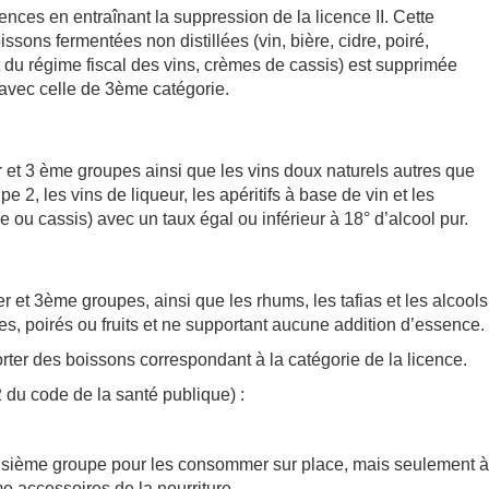
cences en entraînant la suppression de la licence II. Cette
ssons fermentées non distillées (vin, bière, cidre, poiré,
 du régime fiscal des vins, crèmes de cassis) est supprimée
 avec celle de 3ème catégorie.
et 3 ème groupes ainsi que les vins doux naturels autres que
2, les vins de liqueur, les apéritifs à base de vin et les
ise ou cassis) avec un taux égal ou inférieur à 18° d’alcool pur.
et 3ème groupes, ainsi que les rhums, les tafias et les alcools
dres, poirés ou fruits et ne supportant aucune addition d’essence.
rter des boissons correspondant à la catégorie de la licence.
2 du code de la santé publique) :
isième groupe pour les consommer sur place, mais seulement à
e accessoires de la nourriture.