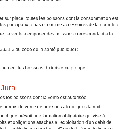
 sur place, toutes les boissons dont la consommation est
des principaux repas et comme accessoires de la nourriture.
ire, la vente à emporter des boissons correspondant à la
. 3331-3 du code de la santé publique) :
quement les boissons du troisième groupe.
 Jura
s les boissons dont la vente est autorisée.
le permis de vente de boissons alcooliques la nuit
publique prévoit une formation obligatoire qui vise à
oits et obligations attachés à l'exploitation d'un débit de
 la "petite licence restaurant" ou de la "grande licence