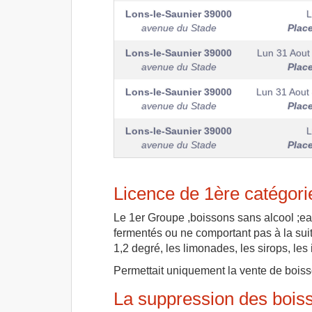
Lons-le-Saunier
39000
L
avenue du Stade
Plac
Lons-le-Saunier
39000
Lun 31 Aout
avenue du Stade
Plac
Lons-le-Saunier
39000
Lun 31 Aout
avenue du Stade
Plac
Lons-le-Saunier
39000
L
avenue du Stade
Plac
Licence de 1ère catégori
Le 1er Groupe ,boissons sans alcool ;ea
fermentés ou ne comportant pas à la suit
1,2 degré, les limonades, les sirops, les in
Permettait uniquement la vente de bois
La suppression des bois