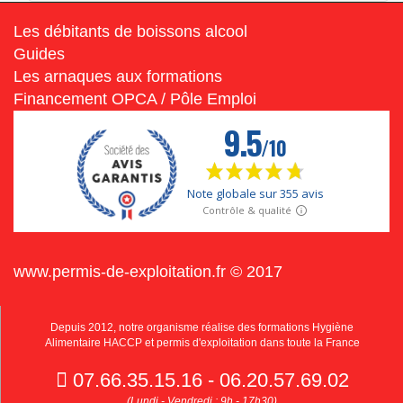
Les débitants de boissons alcool
Guides
Les arnaques aux formations
Financement OPCA / Pôle Emploi
www.permis-de-exploitation.fr © 2017
Depuis 2012, notre organisme réalise des formations Hygiène
Alimentaire HACCP et permis d'exploitation dans toute la France
07.66.35.15.16 - 06.20.57.69.02
(Lundi - Vendredi : 9h - 17h30)