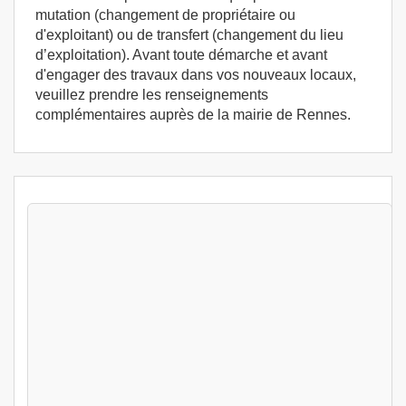
mutation (changement de propriétaire ou
d'exploitant) ou de transfert (changement du lieu
d’exploitation). Avant toute démarche et avant
d'engager des travaux dans vos nouveaux locaux,
veuillez prendre les renseignements
complémentaires auprès de la mairie de Rennes.
Stages Permis exploitation 3 jours Rennes
(35000) - Formation permis d'exploitation -
Formation HACCP
Rennes (35)
499
€
Lun 10 Aout au Mer 12 Aout 2026
Permis exploitation 3 jours
Rennes (35)
499
€