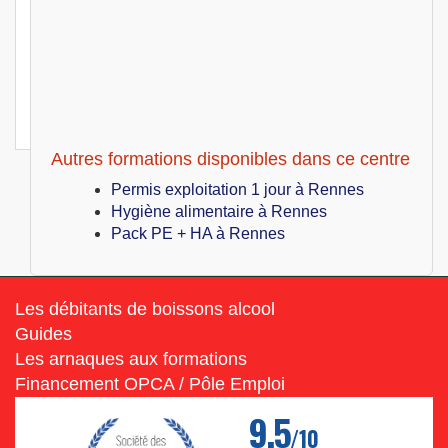
Rennes (35)
499
€
Lun 12 Juillet au Mer 14 Juillet 2027
Permis exploitation 3 jours
Rennes (35)
499
€
Lun 19 Juillet au Mer 21 Juillet 2027
Permis exploitation 3 jours
Autres formations disponibles dans ce centre
Permis exploitation 1 jour à Rennes
Hygiène alimentaire à Rennes
Pack PE + HA à Rennes
Les débitants de boissons alcool
Guides
Les arnaques aux formations
Financement OPCA / Pôle Emploi