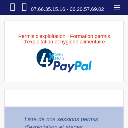
Accueil
Togg
07.66.35.15.16 - 06.20.57.69.02
navi
Permis d'exploitation - Formation permis
d'exploitation et hygiène alimentaire
Liste de nos sessions permis
d'exploitation et stages