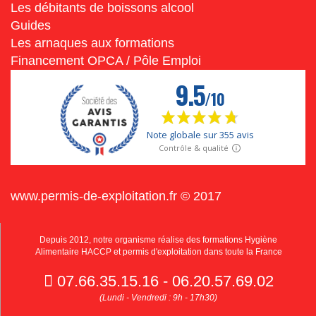
Les débitants de boissons alcool
Guides
Les arnaques aux formations
Financement OPCA / Pôle Emploi
www.permis-de-exploitation.fr © 2017
Depuis 2012, notre organisme réalise des formations Hygiène
Alimentaire HACCP et permis d'exploitation dans toute la France
07.66.35.15.16 - 06.20.57.69.02
(Lundi - Vendredi : 9h - 17h30)