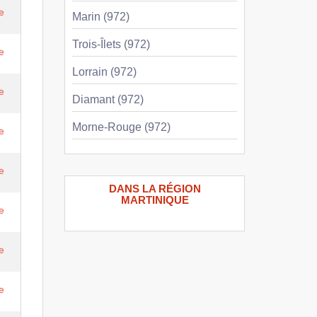
e
Marin (972)
Trois-Îlets (972)
e
Lorrain (972)
e
Diamant (972)
Morne-Rouge (972)
e
e
DANS LA RÉGION
MARTINIQUE
e
e
e