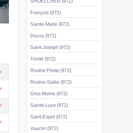
SHOELCHER (972)
François (972)
Sainte-Marie (972)
Ducos (972)
Saint-Joseph (972)
Trinité (972)
Rivière-Pilote (972)
e
Rivière-Salée (972)
e
Gros-Morne (972)
e
Sainte-Luce (972)
Saint-Esprit (972)
e
Vauclin (972)