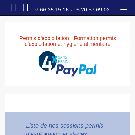
Accueil
Togg
07.66.35.15.16 - 06.20.57.69.02
navi
Permis d'exploitation - Formation permis
d'exploitation et hygiène alimentaire
Liste de nos sessions permis
d'exploitation et stages