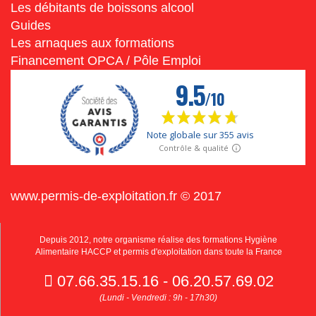
Les débitants de boissons alcool
Guides
Les arnaques aux formations
Financement OPCA / Pôle Emploi
www.permis-de-exploitation.fr © 2017
Depuis 2012, notre organisme réalise des formations Hygiène
Alimentaire HACCP et permis d'exploitation dans toute la France
07.66.35.15.16 - 06.20.57.69.02
(Lundi - Vendredi : 9h - 17h30)