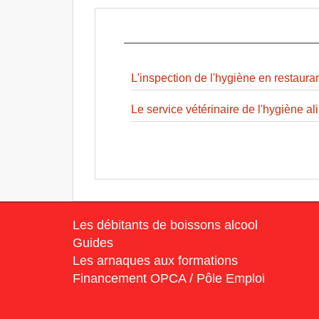
L'inspection de l'hygiène en restaura
Le service vétérinaire de l'hygiène al
Les débitants de boissons alcool
Guides
Les arnaques aux formations
Financement OPCA / Pôle Emploi