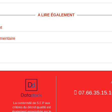
A LIRE ÉGALEMENT
nt
imentaire
07.66.35.15.1
La conformité de S.E.P aux
critères du décret qualité est
également enregistrée sur le