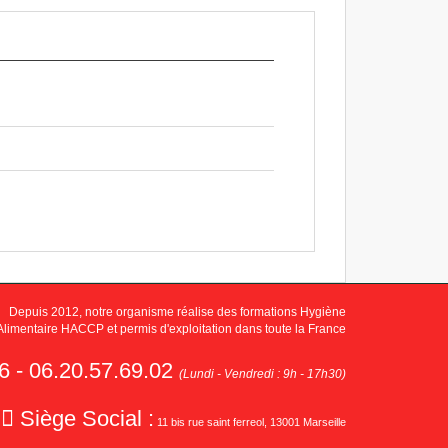
Depuis 2012, notre organisme réalise des formations Hygiène
Alimentaire HACCP et permis d'exploitation dans toute la France
6 - 06.20.57.69.02
(Lundi - Vendredi : 9h - 17h30)
Siège Social :
11 bis rue saint ferreol, 13001 Marseille