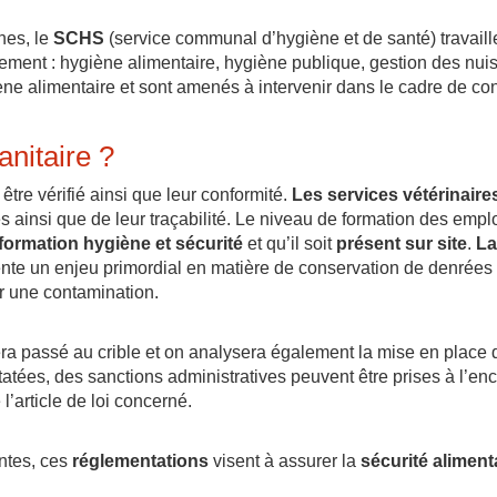
nes, le
SCHS
(service communal d’hygiène et de santé) travaille
alement : hygiène alimentaire, hygiène publique, gestion des nuis
ne alimentaire et sont amenés à intervenir dans le cadre de con
anitaire ?
être vérifié ainsi que leur conformité.
Les services vétérinaire
ainsi que de leur traçabilité. Le niveau de formation des emplo
formation hygiène et sécurité
et qu’il soit
présent sur site
.
La
ente un enjeu primordial en matière de conservation de denrées
r une contamination.
sera passé au crible et on analysera également la mise en place 
tées, des sanctions administratives peuvent être prises à l’enc
l’article de loi concerné.
intes, ces
réglementations
visent à assurer la
sécurité aliment