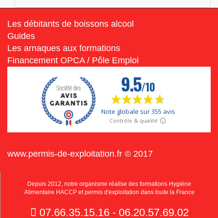
Les débitants de boissons alcool
Guides
Les arnaques aux formations
Financement OPCA / Pôle Emploi
www.permis-de-exploitation.fr © 2017
Depuis 2012, notre organisme réalise des formations Hygiène
Alimentaire HACCP et permis d'exploitation dans toute la France
07.66.35.15.16 - 06.20.57.69.02