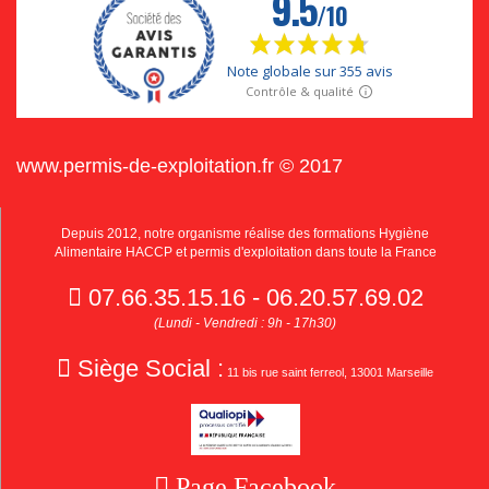
www.permis-de-exploitation.fr © 2017
Depuis 2012, notre organisme réalise des formations Hygiène
Alimentaire HACCP et permis d'exploitation dans toute la France
07.66.35.15.16 - 06.20.57.69.02
(Lundi - Vendredi : 9h - 17h30)
Siège Social :
11 bis rue saint ferreol, 13001 Marseille
Page Facebook