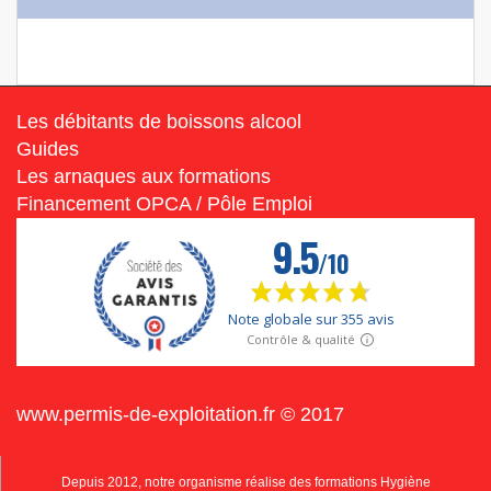
Les débitants de boissons alcool
Guides
Les arnaques aux formations
Financement OPCA / Pôle Emploi
www.permis-de-exploitation.fr © 2017
Depuis 2012, notre organisme réalise des formations Hygiène