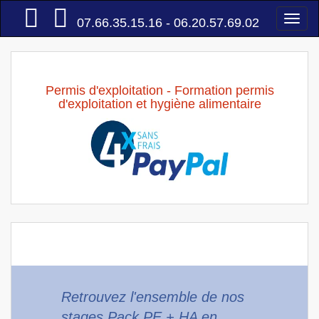
Accueil
Togg
07.66.35.15.16 - 06.20.57.69.02
navi
Permis d'exploitation - Formation permis
d'exploitation et hygiène alimentaire
Retrouvez l'ensemble de nos
stages Pack PE + HA en