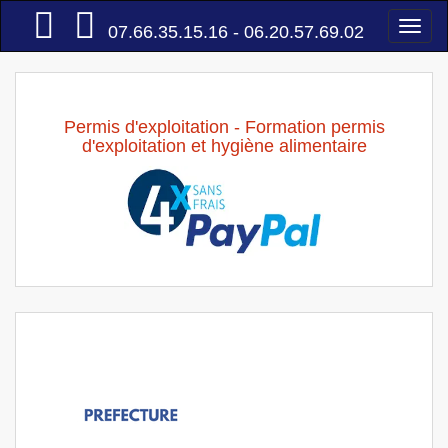
Accueil
Togg
07.66.35.15.16 - 06.20.57.69.02
navi
Permis d'exploitation - Formation permis
d'exploitation et hygiène alimentaire