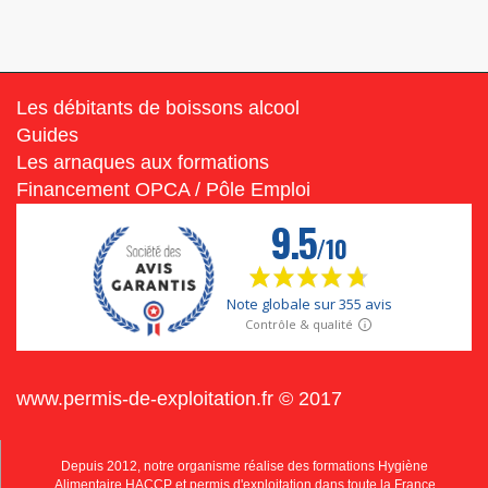
Les débitants de boissons alcool
Guides
Les arnaques aux formations
Financement OPCA / Pôle Emploi
www.permis-de-exploitation.fr © 2017
Depuis 2012, notre organisme réalise des formations Hygiène
Alimentaire HACCP et permis d'exploitation dans toute la France