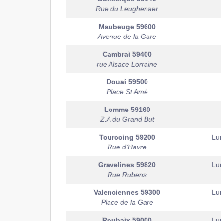
Rue du Leughenaer
Maubeuge
59600
Avenue de la Gare
Cambrai
59400
rue Alsace Lorraine
Douai
59500
Place St Amé
Lomme
59160
Z.A du Grand But
Tourcoing
59200
Lu
Rue d'Havre
Gravelines
59820
Lu
Rue Rubens
Valenciennes
59300
Lu
Place de la Gare
Roubaix
59000
Lu