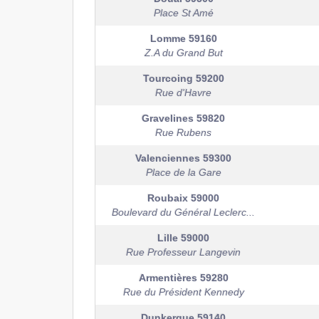
Place St Amé
Lomme
59160
Z.A du Grand But
Tourcoing
59200
Rue d'Havre
Gravelines
59820
Rue Rubens
Valenciennes
59300
Place de la Gare
Roubaix
59000
Boulevard du Général Leclerc...
Lille
59000
Rue Professeur Langevin
Armentières
59280
Rue du Président Kennedy
Dunkerque
59140