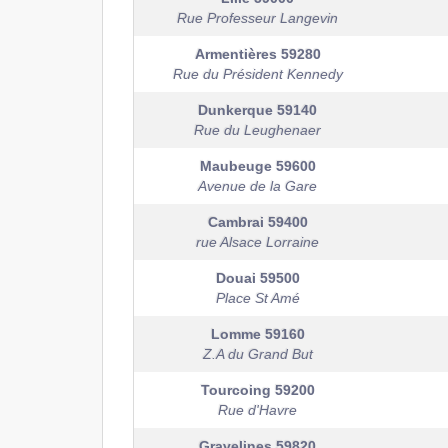
Rue Professeur Langevin
Armentières
59280
Rue du Président Kennedy
Dunkerque
59140
Rue du Leughenaer
Maubeuge
59600
Avenue de la Gare
Cambrai
59400
rue Alsace Lorraine
Douai
59500
Place St Amé
Lomme
59160
Z.A du Grand But
Tourcoing
59200
Rue d'Havre
Gravelines
59820