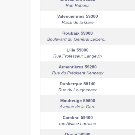
Rue Rubens
Valenciennes
59300
Place de la Gare
Roubaix
59000
Boulevard du Général Leclerc...
Lille
59000
Rue Professeur Langevin
Armentières
59280
Rue du Président Kennedy
Dunkerque
59140
Rue du Leughenaer
Maubeuge
59600
Avenue de la Gare
Cambrai
59400
rue Alsace Lorraine
Douai
59500