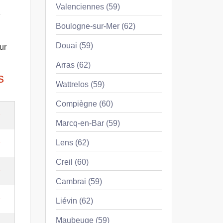
Valenciennes (59)
e
Boulogne-sur-Mer (62)
Douai (59)
ur
Arras (62)
s
Wattrelos (59)
Compiègne (60)
e
Marcq-en-Bar (59)
e
Lens (62)
Creil (60)
e
Cambrai (59)
e
Liévin (62)
Maubeuge (59)