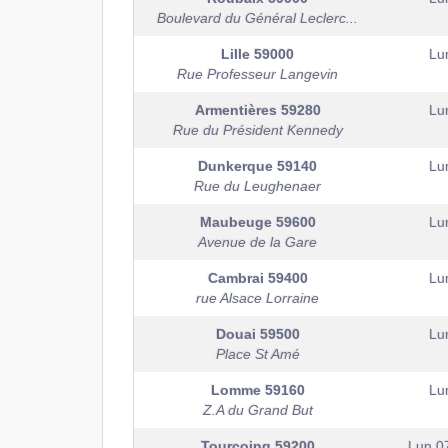
Boulevard du Général Leclerc...
Lille
59000
Lu
Rue Professeur Langevin
Armentières
59280
Lu
Rue du Président Kennedy
Dunkerque
59140
Lu
Rue du Leughenaer
Maubeuge
59600
Lu
Avenue de la Gare
Cambrai
59400
Lu
rue Alsace Lorraine
Douai
59500
Lu
Place St Amé
Lomme
59160
Lu
Z.A du Grand But
Tourcoing
59200
Lun 0