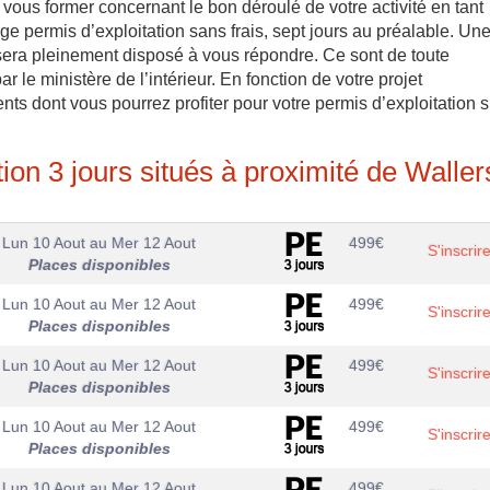
vous former concernant le bon déroulé de votre activité en tant
ge permis d’exploitation sans frais, sept jours au préalable. Un
 sera pleinement disposé à vous répondre. Ce sont de toute
 le ministère de l’intérieur. En fonction de votre projet
ents dont vous pourrez profiter pour votre permis d’exploitation s
ion 3 jours situés à proximité de Waller
Lun 10 Aout
au
Mer 12 Aout
499
€
S'inscrir
Places disponibles
Lun 10 Aout
au
Mer 12 Aout
499
€
S'inscrir
Places disponibles
Lun 10 Aout
au
Mer 12 Aout
499
€
S'inscrir
Places disponibles
Lun 10 Aout
au
Mer 12 Aout
499
€
S'inscrir
Places disponibles
Lun 10 Aout
au
Mer 12 Aout
499
€