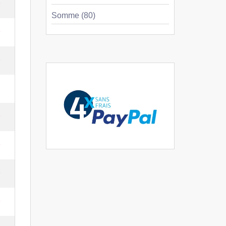
e
Somme (80)
e
e
e
e
e
e
e