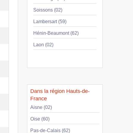
e
Soissons (02)
e
Lambersart (59)
Hénin-Beaumont (62)
e
Laon (02)
e
e
e
Dans la région Hauts-de-
France
e
Aisne (02)
e
Oise (60)
Pas-de-Calais (62)