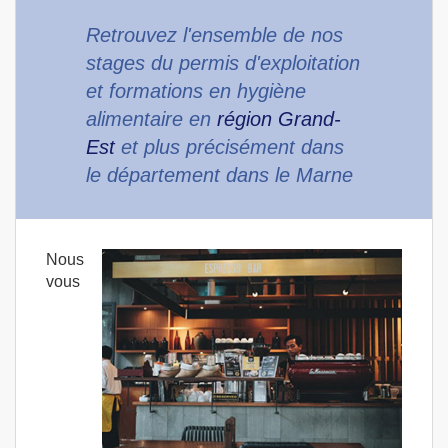
Retrouvez l'ensemble de nos
stages du permis d'exploitation
et formations en hygiène
alimentaire en
région Grand-
Est
et plus précisément dans
le département dans le Marne
Nous
vous