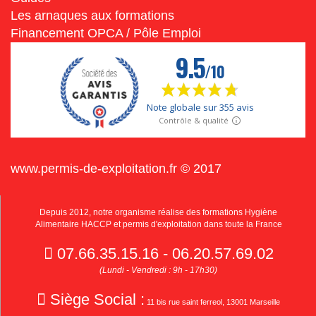
Les arnaques aux formations
Financement OPCA / Pôle Emploi
www.permis-de-exploitation.fr © 2017
Depuis 2012, notre organisme réalise des formations Hygiène
Alimentaire HACCP et permis d'exploitation dans toute la France
07.66.35.15.16 - 06.20.57.69.02
(Lundi - Vendredi : 9h - 17h30)
Siège Social :
11 bis rue saint ferreol, 13001 Marseille