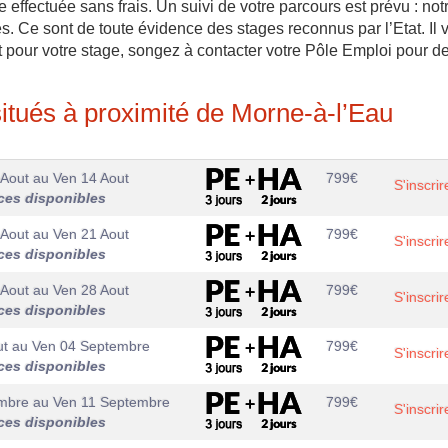
re effectuée sans frais. Un suivi de votre parcours est prévu : not
s. Ce sont de toute évidence des stages reconnus par l’Etat. Il 
 pour votre stage, songez à contacter votre Pôle Emploi pour d
tués à proximité de Morne-à-l’Eau
 Aout
au
Ven 14 Aout
799
€
S'inscrir
ces disponibles
 Aout
au
Ven 21 Aout
799
€
S'inscrir
ces disponibles
 Aout
au
Ven 28 Aout
799
€
S'inscrir
ces disponibles
ut
au
Ven 04 Septembre
799
€
S'inscrir
ces disponibles
mbre
au
Ven 11 Septembre
799
€
S'inscrir
ces disponibles