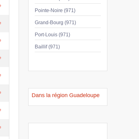
e
Pointe-Noire (971)
Grand-Bourg (971)
e
Port-Louis (971)
e
Baillif (971)
e
e
e
Dans la région Guadeloupe
e
e