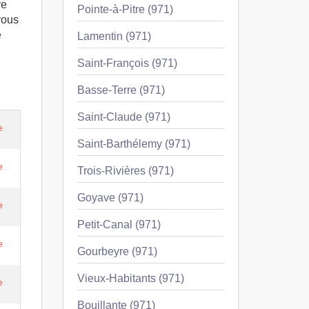
re
Pointe-à-Pitre (971)
vous
e
Lamentin (971)
Saint-François (971)
Basse-Terre (971)
Saint-Claude (971)
e
Saint-Barthélemy (971)
e
Trois-Rivières (971)
Goyave (971)
e
Petit-Canal (971)
e
Gourbeyre (971)
Vieux-Habitants (971)
e
Bouillante (971)