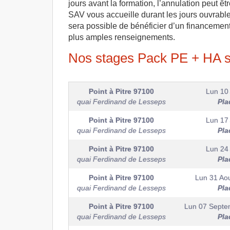
jours avant la formation, l’annulation peut êt
SAV vous accueille durant les jours ouvrable
sera possible de bénéficier d’un financement
plus amples renseignements.
Nos stages Pack PE + HA si
Point à Pitre
97100
Lun 10
quai Ferdinand de Lesseps
Pla
Point à Pitre
97100
Lun 17
quai Ferdinand de Lesseps
Pla
Point à Pitre
97100
Lun 24
quai Ferdinand de Lesseps
Pla
Point à Pitre
97100
Lun 31 Ao
quai Ferdinand de Lesseps
Pla
Point à Pitre
97100
Lun 07 Septe
quai Ferdinand de Lesseps
Pla